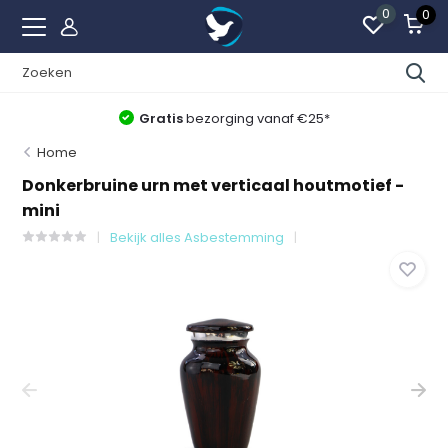
0
0
Gratis
bezorging vanaf €25*
Home
Donkerbruine urn met verticaal houtmotief -
mini
Bekijk alles Asbestemming