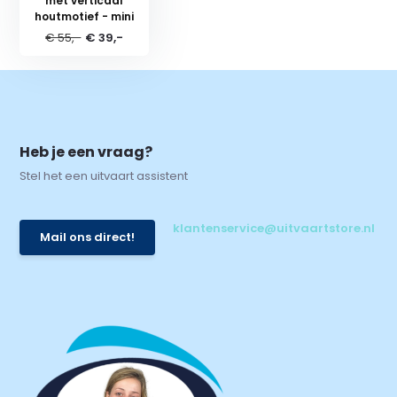
met verticaal
houtmotief - mini
€ 55,-
€ 39,-
Heb je een vraag?
Stel het een uitvaart assistent
klantenservice@uitvaartstore.nl
Mail ons direct!