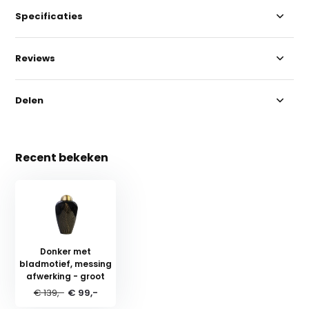
Specificaties
Reviews
Delen
Recent bekeken
Donker met
bladmotief, messing
afwerking - groot
€ 139,-
€ 99,-