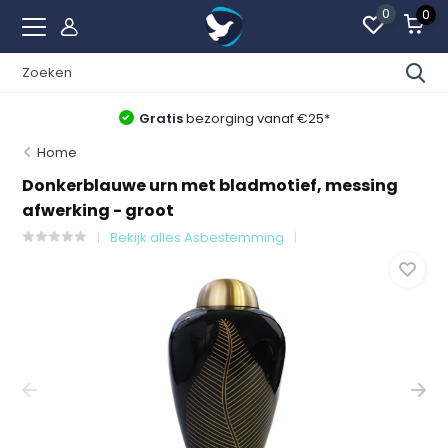
0
0
Gratis
bezorging vanaf €25*
Home
Donkerblauwe urn met bladmotief, messing
afwerking - groot
Bekijk alles Asbestemming