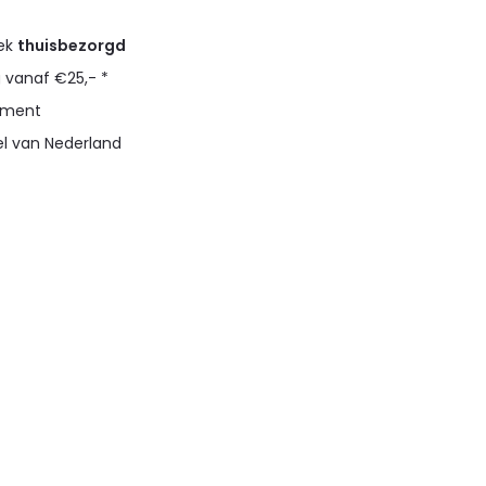
eek
thuisbezorgd
g vanaf €25,- *
timent
el van Nederland