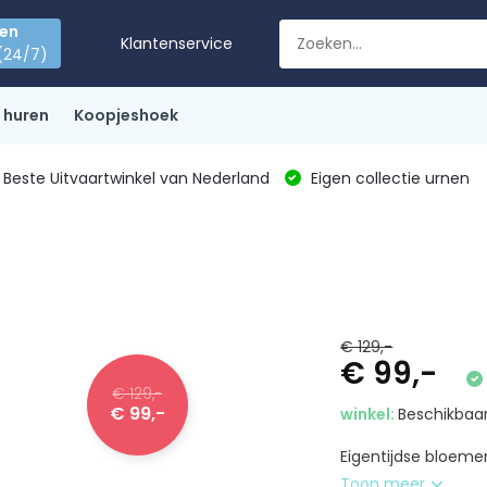
den
Klantenservice
(24/7)
 huren
Koopjeshoek
Beste Uitvaartwinkel van Nederland
Eigen collectie urnen
€ 129,-
€ 99,-
€ 129,-
€ 99,-
winkel:
Beschikbaar
Eigentijdse bloeme
Toon meer