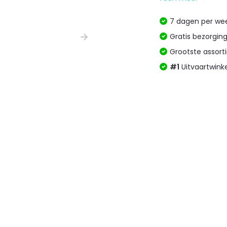
7 dagen per w
Gratis bezorgin
Grootste assor
#1
Uitvaartwink