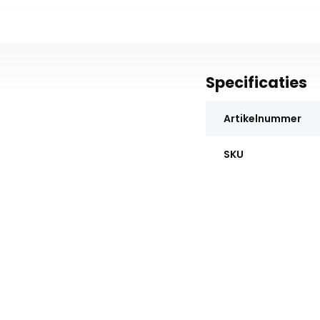
Specificaties
Artikelnummer
SKU
Waarom UitvaartStore.nl? ✅