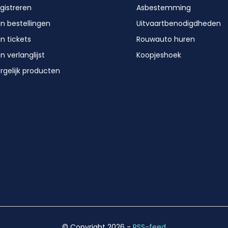
gistreren
Asbestemming
jn bestellingen
Uitvaartbenodigdheden
jn tickets
Rouwauto huren
jn verlanglijst
Koopjeshoek
rgelijk producten
© Copyright 2026
-
RSS-feed