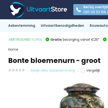
Bel bij overlij
085 06 53 168 
Asbestemming
Uitvaartbenodigdheden
Rouwauto
VERTROUWD
KOPEN
Gratis
bezorging vanaf €25*
Home
Bonte bloemenurn - groot
Bekijk alles Asbestemming
Vergelijk