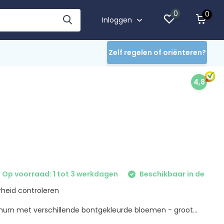
0
0
Inloggen
Zelf regelen of oriënteren?
4,8
Op voorraad: 1 tot 3 werkdagen
Beschikbaar in de
heid controleren
nurn met verschillende bontgekleurde bloemen - groot...