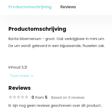
Productomschrijving
Reviews
Productomschrijving
Bonte bloemenurn - groot. Ook verkrijgbaar in mini urn.
De urn wordt geleverd in een bijpassende, fluwelen zak.
Inhoud 3,2l
Hoogte 28cm
Toon meer
Breedte 15,5cm
Reviews
Gewicht 1,2kg
0
5
from
Based on 0 reviews
Er zijn nog geen reviews geschreven over dit product..
Aan afbeeldingen kunnen geen rechten worden ontleend. 