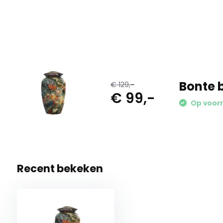
Persoonlijk ✅ Betaalbaar ✅ Snelle levering ✅ Kwaliteit ✅ D
Bonte 
€ 129,-
€ 99,-
Op voorr
Recent bekeken