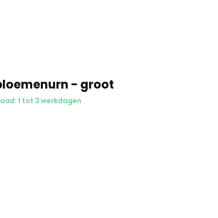
iscreet
bloemenurn - groot
aad: 1 tot 3 werkdagen