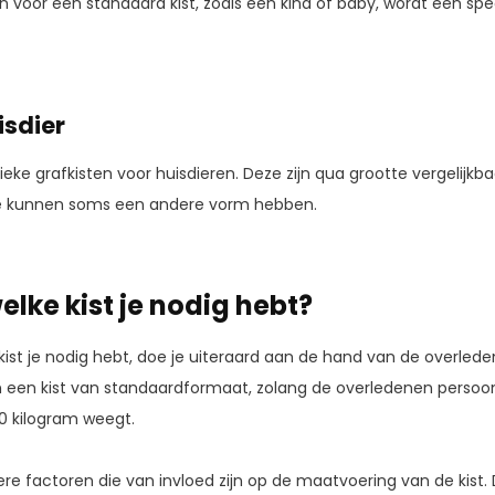
jn voor een standaard kist, zoals een kind of baby, wordt een sp
isdier
fieke grafkisten voor huisdieren. Deze zijn qua grootte vergelijkb
ze kunnen soms een andere vorm hebben.
elke kist je nodig hebt?
kkist je nodig hebt, doe je uiteraard aan de hand van de overle
 een kist van standaardformaat, zolang de overledenen persoon 
0 kilogram weegt.
ere factoren die van invloed zijn op de maatvoering van de kist. D