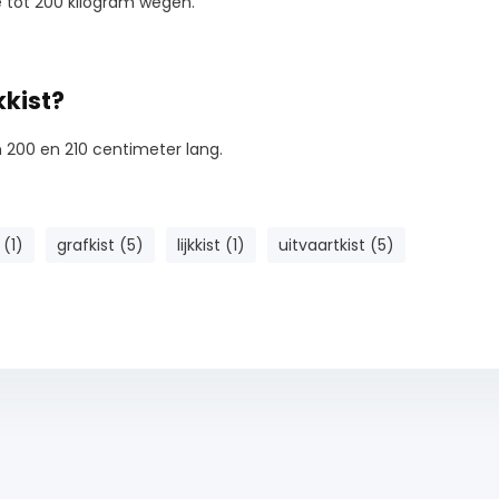
 tot 200 kilogram wegen.
kkist?
n 200 en 210 centimeter lang.
 (1)
grafkist (5)
lijkkist (1)
uitvaartkist (5)