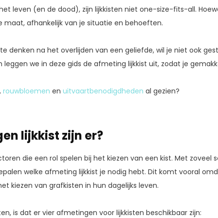
et leven (en de dood), zijn lijkkisten niet one-size-fits-all. H
iste maat, afhankelijk van je situatie en behoeften.
 denken na het overlijden van een geliefde, wil je niet ook gestr
leggen we in deze gids de afmeting lijkkist uit, zodat je gemakke
,
rouwbloemen
en
uitvaartbenodigdheden
al gezien?
 lijkkist zijn er?
actoren die een rol spelen bij het kiezen van een kist. Met zoveel 
epalen welke afmeting lijkkist je nodig hebt. Dit komt vooral 
t kiezen van grafkisten in hun dagelijks leven.
n, is dat er vier afmetingen voor lijkkisten beschikbaar zijn: