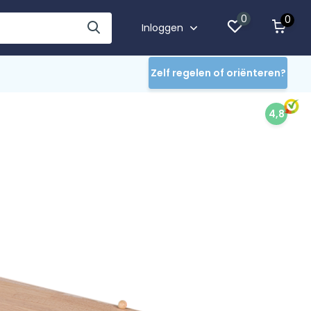
0
0
Inloggen
Zelf regelen of oriënteren?
4,8