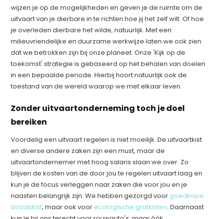
wijzen je op de mogelijkheden en geven je de ruimte om de
uitvaart van je dierbare in te richten hoe jij het zelf wilt. Of hoe
je overleden dierbare het wilde, natuurlijk. Met een
milieuvriendelijke en duurzame werkwijze laten we ook zien
dat we betrokken zijn bij onze planeet. Onze 'Kijk op de
toekomst' strategie is gebaseerd op het behalen van doelen
in een bepaalde periode. Hierbij hoort natuurlijk ook de
toestand van de wereld waarop we met elkaar leven.
Zonder uitvaartonderneming toch je doel
bereiken
Voordelig een uitvaart regelen is niet moeilijk. De uitvaartkist
en diverse andere zaken zijn een must, maar de
uitvaartondernemer met hoog salaris slaan we over. Zo
blijven de kosten van de door jou te regelen uitvaart laag en
kun je de focus verleggen naar zaken die voor jou en je
naasten belangrijk zijn. We hebben gezorgd voor
goedkope
doodskist
, maar ook voor
ecologische grafkisten
. Daarnaast
kun je bij ons terecht voor rouwauto's, maar óók