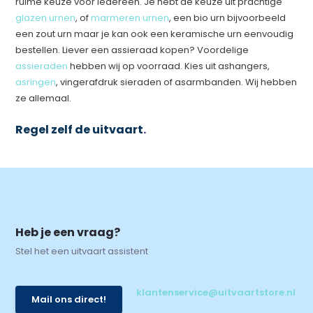
ruime keuze voor iedereen. Je hebt de keuze uit prachtige
glazen urnen
, of
marmeren urnen
, een bio urn bijvoorbeeld
een zout urn maar je kan ook een keramische urn eenvoudig
bestellen. Liever een assieraad kopen? Voordelige
assieraden
hebben wij op voorraad. Kies uit ashangers,
asringen
, vingerafdruk sieraden of asarmbanden. Wij hebben
ze allemaal.
Regel zelf de uitvaart
.
Heb je een vraag?
Stel het een uitvaart assistent
klantenservice@uitvaartstore.nl
Mail ons direct!