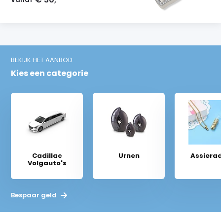
BEKIJK HET AANBOD
Kies een categorie
Cadillac
Urnen
Assiera
Volgauto's
Bespaar geld