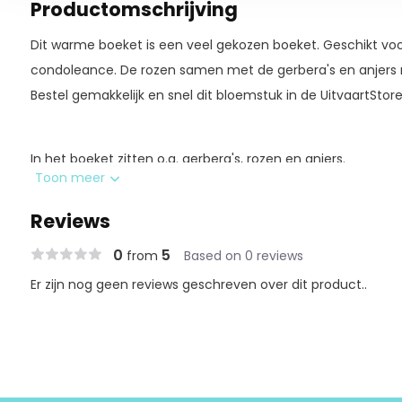
Productomschrijving
Dit warme boeket is een veel gekozen boeket. Geschikt voo
condoleance. De rozen samen met de gerbera's en anjers 
Bestel gemakkelijk en snel dit bloemstuk in de UitvaartStor
In het boeket zitten o.a. gerbera's, rozen en anjers.
Toon meer
* Exclusief accessoires en vaas
Reviews
0
5
from
Based on 0 reviews
Er zijn nog geen reviews geschreven over dit product..
Hoogwaardige kwaliteit
Ieder product in de UitvaartStore wordt gecontroleerd do
op diverse kwaliteitsaspecten; wat is de levensduur? Is de 
kan het tegen een stootje? Bij iedere aankoop in de Uitvaa
beste kwaliteit!