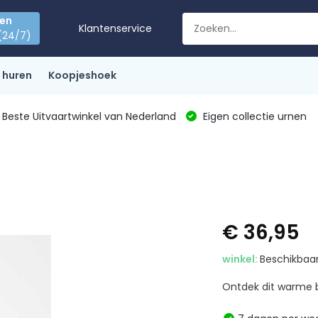
den
Klantenservice
(24/7)
 huren
Koopjeshoek
Beste Uitvaartwinkel van Nederland
Eigen collectie urnen
€ 36,95
winkel:
Beschikbaar
Ontdek dit warme b