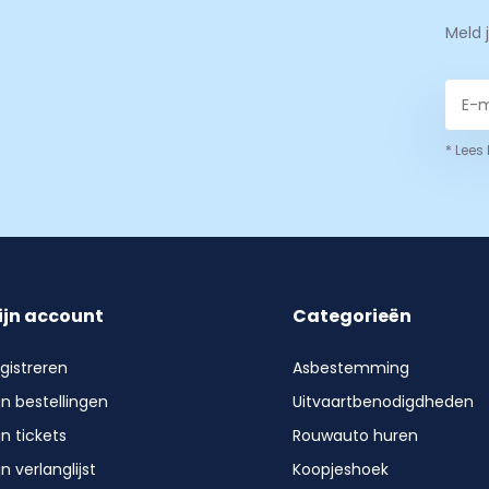
Meld 
* Lees
ijn account
Categorieën
gistreren
Asbestemming
jn bestellingen
Uitvaartbenodigdheden
jn tickets
Rouwauto huren
jn verlanglijst
Koopjeshoek