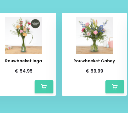
, verzonden en geleverd. Niet
uct mag immers niet
or een betrouwbare en veilige
Rouwboeket Inga
Rouwboeket Gabey
€ 54,95
€ 59,99
jken van de foto.
vering
✔
Transparant