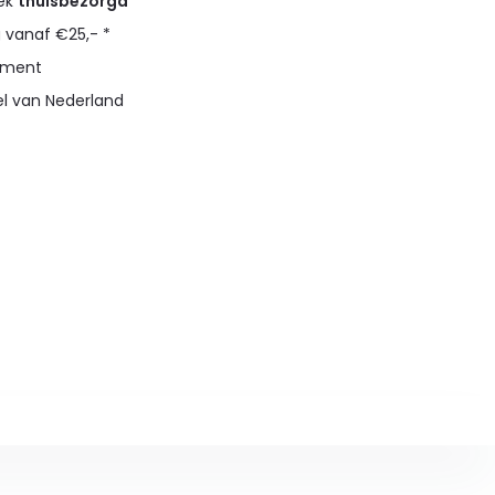
eek
thuisbezorgd
g vanaf €25,- *
timent
el van Nederland