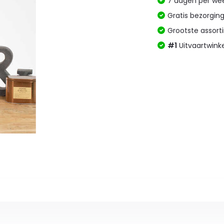
7 dagen per w
Gratis bezorgin
Grootste assor
#1
Uitvaartwink