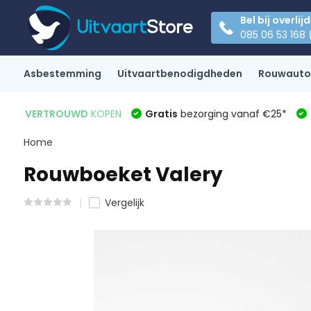
Bel bij overlij
085 06 53 168 
Asbestemming
Uitvaartbenodigdheden
Rouwauto
VERTROUWD
KOPEN
Gratis
bezorging vanaf €25*
Home
Rouwboeket Valery
Vergelijk