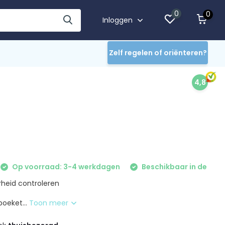
0
0
Inloggen
Zelf regelen of oriënteren?
4,8
Op voorraad: 3-4 werkdagen
Beschikbaar in de
heid controleren
oeket...
Toon meer