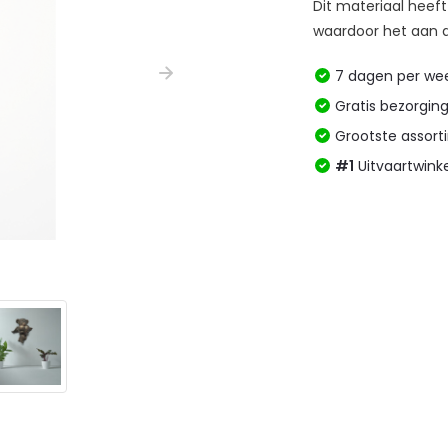
Dit materiaal heef
waardoor het aan 
7 dagen per w
Gratis bezorgin
Grootste assor
#1
Uitvaartwink