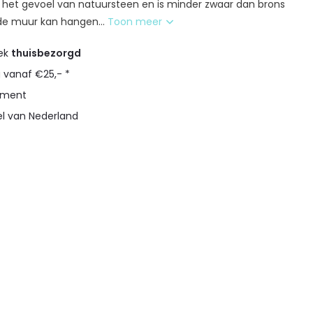
t het gevoel van natuursteen en is minder zwaar dan brons
de muur kan hangen...
Toon meer
eek
thuisbezorgd
g vanaf €25,- *
timent
el van Nederland