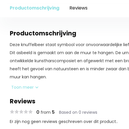
Productomschrijving
Reviews
Productomschrijving
Deze knuffelbeer staat symbool voor onvoorwaardelijke lie
Dit asbeeld is gemaakt om aan de muur te hangen. De urn 
ontwikkelde kunstharscomposiet en afgewerkt met een bron
heeft het gevoel van natuursteen en is minder zwaar dan 
muur kan hangen.
Toon meer
Reviews
Aan afbeeldingen kunnen geen rechten worden ontleend. 
Persoonlijk ✅ Betaalbaar ✅ Snelle levering ✅ Kwaliteit ✅ D
0
5
from
Based on 0 reviews
Er zijn nog geen reviews geschreven over dit product..