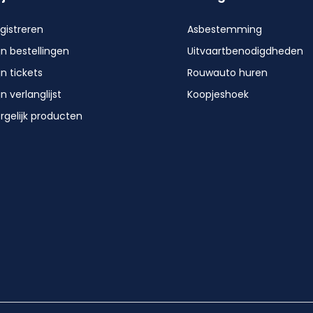
gistreren
Asbestemming
jn bestellingen
Uitvaartbenodigdheden
jn tickets
Rouwauto huren
jn verlanglijst
Koopjeshoek
rgelijk producten