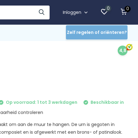
0
0
Inloggen
Zelf regelen of oriënteren?
4,8
Op voorraad: 1 tot 3 werkdagen
Beschikbaar in
aarheid controleren
aakt om aan de muur te hangen. De urn is gegoten in
composiet en is afgewerkt met een brons- of patinalook.