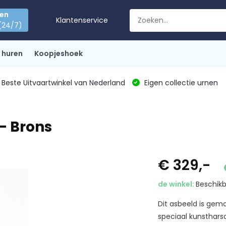
den
Klantenservice
(24/7)
 huren
Koopjeshoek
Beste Uitvaartwinkel van Nederland
Eigen collectie urnen
- Brons
€ 329,-
de winkel:
Beschikb
Dit asbeeld is gem
speciaal kunsthars