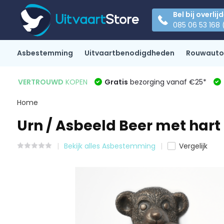
Bel bij overlij
085 06 53 168 
Asbestemming
Uitvaartbenodigdheden
Rouwauto
VERTROUWD
KOPEN
Gratis
bezorging vanaf €25*
Home
Urn / Asbeeld Beer met hart 
Bekijk alles Asbestemming
Vergelijk