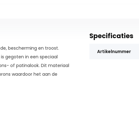
Specificaties
fde, bescherming en troost.
Artikelnummer
is gegoten in een speciaal
s- of patinalook. Dit materiaal
brons waardoor het aan de
Waarom UitvaartStore.nl? ✅
iscreet