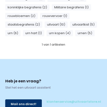
koninklijke begrafenis (2)
Militaire begrafenis (1)
rouwbloemen (2)
rouwvervoer (1)
staatsbegrafenis (2)
uitvaart (10)
uitvaartkist (5)
urn (6)
urn hart (1)
urn kopen (4)
urnen (5)
1
van
1
artikelen
Heb je een vraag?
Stel het een uitvaart assistent
klantenservice@uitvaartstore.nl
Mail ons direct!