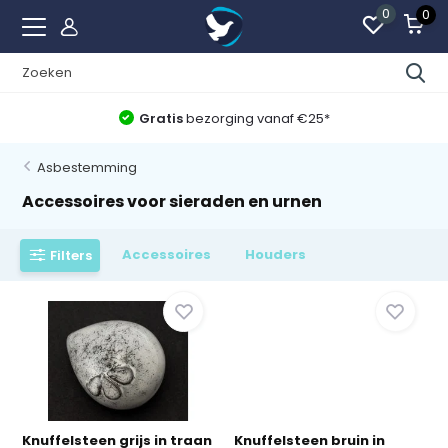
0
0
Gratis
bezorging vanaf €25*
Asbestemming
Accessoires voor sieraden en urnen
Accessoires
Houders
Filters
Knuffelsteen grijs in traan
Knuffelsteen bruin in